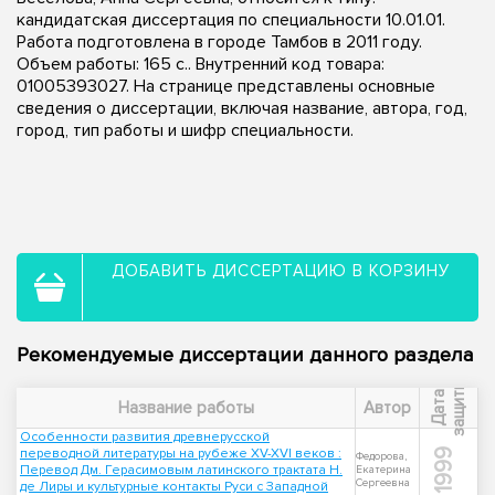
кандидатская диссертация по специальности 10.01.01.
Работа подготовлена в городе Тамбов в 2011 году.
Объем работы: 165 с.. Внутренний код товара:
01005393027. На странице представлены основные
сведения о диссертации, включая название, автора, год,
город, тип работы и шифр специальности.
ДОБАВИТЬ ДИССЕРТАЦИЮ В КОРЗИНУ
Рекомендуемые диссертации данного раздела
ы
Д
а
т
а
з
а
щ
и
т
Название работы
Автор
Особенности развития древнерусской
переводной литературы на рубеже XV-XVI веков :
1999
Федорова,
Перевод Дм. Герасимовым латинского трактата Н.
Екатерина
Сергеевна
де Лиры и культурные контакты Руси с Западной