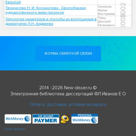
Европой
2002
Синохина,
Творчество Н. И. Колоколова : Своеобразие
Ирина
художественного мира писателя
Викторовна
2005
Проц,
Типология характеров и способы их воплощения в
Дмитрий
драматургии Л.Н. Андреева
Евгеньевич
ФОРМА ОБРАТНОЙ СВЯЗИ
2014 -2026 New-disser.ru ©
Электронная библиотека диссертаций ФЛ Иванов Е О
Оплата, доставка, условия возврата
Check passport