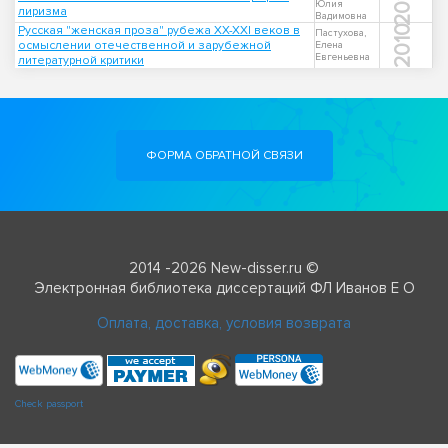
2015
Юлия
лиризма
Вадимовна
Русская "женская проза" рубежа XX-XXI веков в
2010
Пастухова,
осмыслении отечественной и зарубежной
Елена
Евгеньевна
литературной критики
ФОРМА ОБРАТНОЙ СВЯЗИ
2014 -2026 New-disser.ru ©
Электронная библиотека диссертаций ФЛ Иванов Е О
Оплата, доставка, условия возврата
Check passport