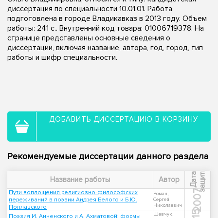
диссертация по специальности 10.01.01. Работа
подготовлена в городе Владикавказ в 2013 году. Объем
работы: 241 с.. Внутренний код товара: 01006719378. На
странице представлены основные сведения о
диссертации, включая название, автора, год, город, тип
работы и шифр специальности.
ДОБАВИТЬ ДИССЕРТАЦИЮ В КОРЗИНУ
Рекомендуемые диссертации данного раздела
ы
Д
а
т
а
з
а
щ
и
т
Название работы
Автор
2007
Пути воплощения религиозно-философских
Роман,
переживаний в поэзии Андрея Белого и Б.Ю.
Сергей
Николаевич
Поплавского
Шевчук,
Поэзия И. Анненского и А. Ахматовой: формы