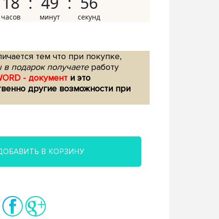
18
49
55
ичается тем что при покупке,
 в подарок получаете
работу
WORD - документ
и это
твенно другие возможности при
ДОБАВИТЬ В КОРЗИНУ