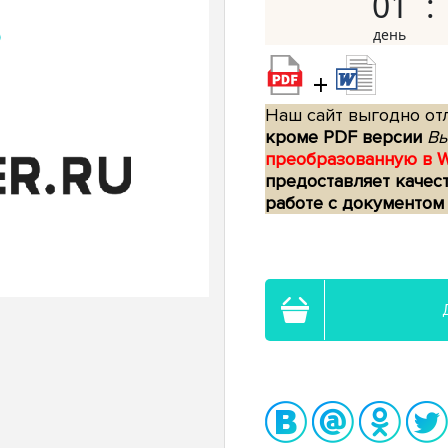
01
+
Наш сайт выгодно отл
кроме PDF версии
Вы
преобразованную в 
предоставляет качес
работе с документом