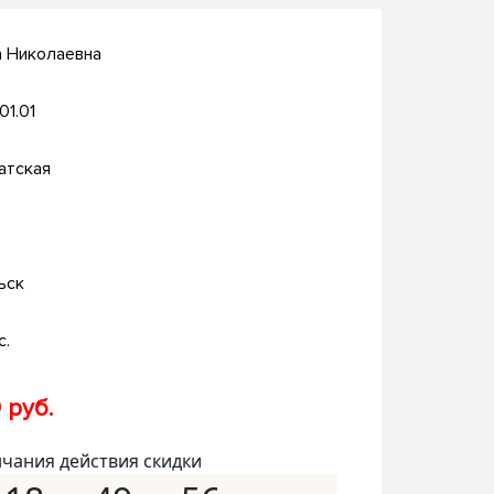
а Николаевна
.01.01
атская
ьск
с.
 руб.
нчания действия скидки