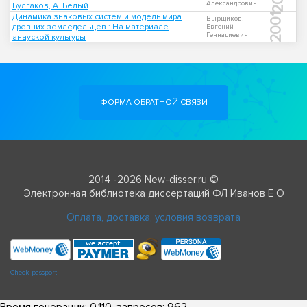
Александрович
Булгаков, А. Белый
Динамика знаковых систем и модель мира
2001
Вырщиков,
древних земледельцев : На материале
Евгений
Геннадиевич
анауской культуры
ФОРМА ОБРАТНОЙ СВЯЗИ
2014 -2026 New-disser.ru ©
Электронная библиотека диссертаций ФЛ Иванов Е О
Оплата, доставка, условия возврата
Check passport