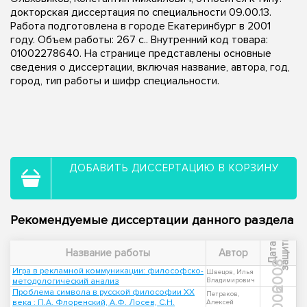
докторская диссертация по специальности 09.00.13.
Работа подготовлена в городе Екатеринбург в 2001
году. Объем работы: 267 с.. Внутренний код товара:
01002278640. На странице представлены основные
сведения о диссертации, включая название, автора, год,
город, тип работы и шифр специальности.
ДОБАВИТЬ ДИССЕРТАЦИЮ В КОРЗИНУ
Рекомендуемые диссертации данного раздела
ы
Д
а
т
а
з
а
щ
и
т
Название работы
Автор
2008
Игра в рекламной коммуникации: философско-
Швецов, Илья
методологический анализ
Владимирович
2006
Проблема символа в русской философии XX
Петраков,
века : П.А. Флоренский, А.Ф. Лосев, С.Н.
Алексей