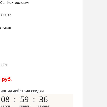
бен Кок-оолович
.00.07
атская
. : ил.
 руб.
нчания действия скидки
08
59
35