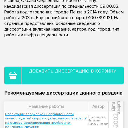
Исаева, Оксана Сергеевна, относится к типу:
кандидатская диссертация по специальности 09.00.03.
Работа подготовлена в городе Пенза в 2014 году. Объем
работы: 203 с.. Внутренний код товара: 01007892131. На
странице представлены основные сведения о
диссертации, включая название, автора, год, город, тип
работы и шифр специальности.
ДОБАВИТЬ ДИССЕРТАЦИЮ В КОРЗИНУ
Рекомендуемые диссертации данного раздела
ы
Д
а
т
а
з
а
щ
и
т
Название работы
Автор
Воспитание творческой направленности
2002
Пчелинцева,
личности детей старшего дошкольного возраста
Евгения
на основе моделирования проблемно-
Владимировна
поисковых ситуаций