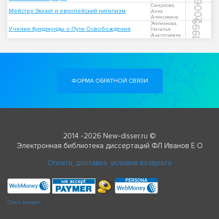
2006
Смирнова,
Мейстер Экхарт и европейский нигилизм
Анна
Алексеевна
1999
Железнова,
Учение Кундакунды о Пути Освобождения
Наталья
Анатольевна
ФОРМА ОБРАТНОЙ СВЯЗИ
2014 -2026 New-disser.ru ©
Электронная библиотека диссертаций ФЛ Иванов Е О
Оплата, доставка, условия возврата
Check passport