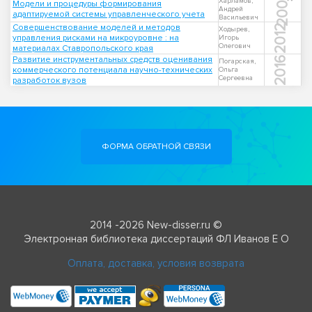
2005
Харламов,
Модели и процедуры формирования
Андрей
адаптируемой системы управленческого учета
Васильевич
Совершенствование моделей и методов
2012
Ходырев,
управления рисками на микроуровне : на
Игорь
Олегович
материалах Ставропольского края
Развитие инструментальных средств оценивания
2016
Погарская,
коммерческого потенциала научно-технических
Ольга
Сергеевна
разработок вузов
ФОРМА ОБРАТНОЙ СВЯЗИ
2014 -2026 New-disser.ru ©
Электронная библиотека диссертаций ФЛ Иванов Е О
Оплата, доставка, условия возврата