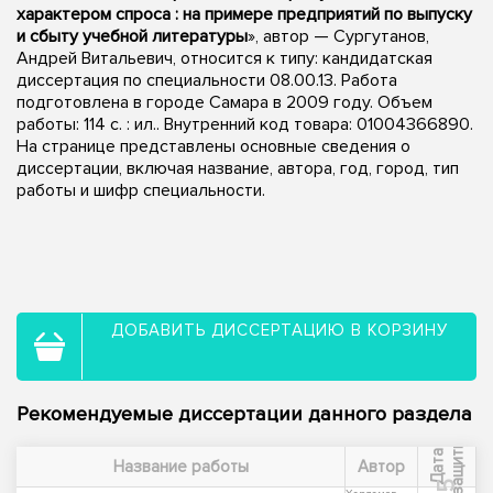
характером спроса : на примере предприятий по выпуску
и сбыту учебной литературы
», автор — Сургутанов,
Андрей Витальевич, относится к типу: кандидатская
диссертация по специальности 08.00.13. Работа
подготовлена в городе Самара в 2009 году. Объем
работы: 114 с. : ил.. Внутренний код товара: 01004366890.
На странице представлены основные сведения о
диссертации, включая название, автора, год, город, тип
работы и шифр специальности.
ДОБАВИТЬ ДИССЕРТАЦИЮ В КОРЗИНУ
Рекомендуемые диссертации данного раздела
ы
Д
а
т
а
з
а
щ
и
т
Название работы
Автор