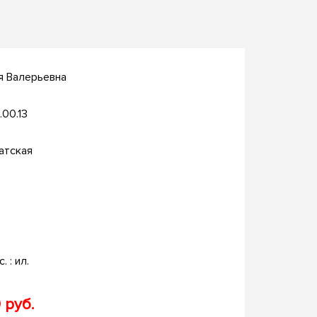
я Валерьевна
.00.13
атская
. : ил.
 руб.