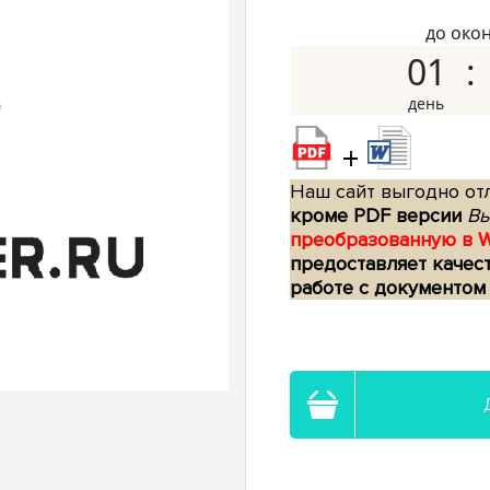
до око
01
+
Наш сайт выгодно отл
кроме PDF версии
Вы
преобразованную в 
предоставляет качес
работе с документом