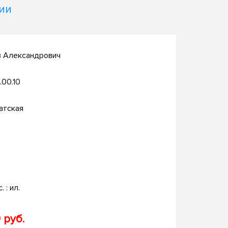
ии
в Александрович
.00.10
атская
. : ил.
 руб.