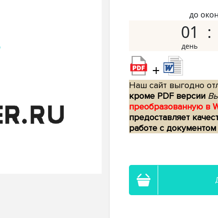
до око
01
+
Наш сайт выгодно отл
кроме PDF версии
Вы
преобразованную в 
предоставляет качес
работе с документом