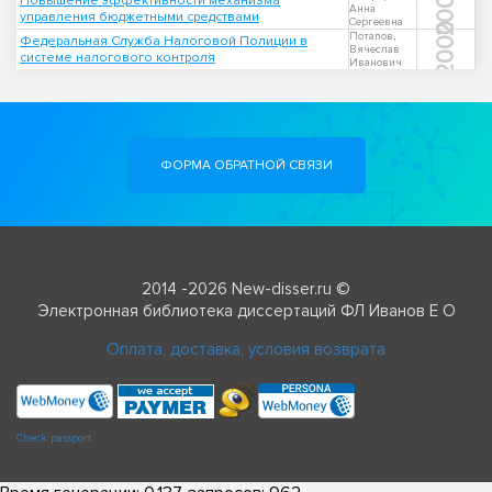
2009
Повышение эффективности механизма
Анна
управления бюджетными средствами
Сергеевна
2000
Потапов,
Федеральная Служба Налоговой Полиции в
Вячеслав
системе налогового контроля
Иванович
ФОРМА ОБРАТНОЙ СВЯЗИ
2014 -2026 New-disser.ru ©
Электронная библиотека диссертаций ФЛ Иванов Е О
Оплата, доставка, условия возврата
Check passport