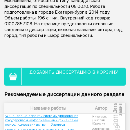
Маснавиевна, относится к типу: кандидатская
диссертация по специальности 08.00.10. Работа
подготовлена в городе Екатеринбург в 2014 году.
Объем работы: 196 с. : ил.. Внутренний код товара:
01007857108. На странице представлены основные
сведения о диссертации, включая название, автора, год,
город, тип работы и шифр специальности.
ДОБАВИТЬ ДИССЕРТАЦИЮ В КОРЗИНУ
Рекомендуемые диссертации данного раздела
ы
Д
а
т
а
з
а
щ
и
т
Название работы
Автор
Финансовые аспекты системы управления
2011
Николаев,
государством неформальными финансами
Дмитрий
Юрьевич
консолидированных групп бизнеса
Алефиренко,