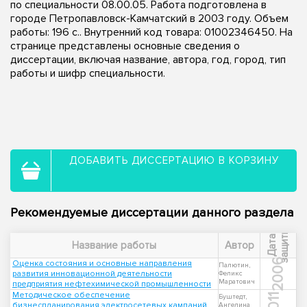
по специальности 08.00.05. Работа подготовлена в
городе Петропавловск-Камчатский в 2003 году. Объем
работы: 196 с.. Внутренний код товара: 01002346450. На
странице представлены основные сведения о
диссертации, включая название, автора, год, город, тип
работы и шифр специальности.
ДОБАВИТЬ ДИССЕРТАЦИЮ В КОРЗИНУ
Рекомендуемые диссертации данного раздела
ы
Д
а
т
а
з
а
щ
и
т
Название работы
Автор
2006
Оценка состояния и основные направления
Палютин,
развития инновационной деятельности
Феликс
Маратович
предприятия нефтехимической промышленности
Методическое обеспечение
2011
Буштедт,
бизнеспланирования электросетевых кампаний
Ангелина