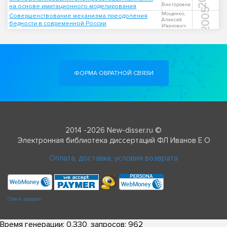
Викторовна
на основе имитационного моделирования
2005
Мощенко,
Совершенствование механизма преодоления
Алексей
бедности в современной России
Иванович
ФОРМА ОБРАТНОЙ СВЯЗИ
2014 -2026 New-disser.ru ©
Электронная библиотека диссертаций ФЛ Иванов Е О
Оплата, доставка, условия возврата
Check passport
Время генерации: 0.330, запросов: 962