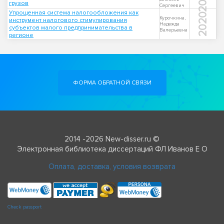
грузов
Сергеевич
Упрощенная система налогообложения как
2020
Курочкина,
инструмент налогового стимулирования
Надежда
субъектов малого предпринимательства в
Валерьевна
регионе
ФОРМА ОБРАТНОЙ СВЯЗИ
2014 -2026 New-disser.ru ©
Электронная библиотека диссертаций ФЛ Иванов Е О
Оплата, доставка, условия возврата
Check passport