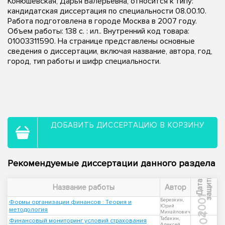
Конюшевская, Дарья Валерьевна, относится к типу:
кандидатская диссертация по специальности 08.00.10.
Работа подготовлена в городе Москва в 2007 году.
Объем работы: 138 с. : ил.. Внутренний код товара:
01003311590. На странице представлены основные
сведения о диссертации, включая название, автора, год,
город, тип работы и шифр специальности.
ДОБАВИТЬ ДИССЕРТАЦИЮ В КОРЗИНУ
Рекомендуемые диссертации данного раздела
ы
Д
а
т
а
з
а
щ
и
т
Название работы
Автор
2001
Березкин,
Формы организации финансов : Теория и
Юрий
методология
Михайлович
2004
Табакин,
Финансовый мониторинг условий страхования
Алексей