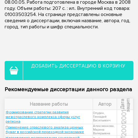
08.00.05. Работа подготовлена в городе Москва в 2008
году. Объем работы: 207 с. : ил.. Внутренний код товара:
01003503254. На странице представлены основные
сведения о диссертации, включая название, автора, год,
город, тип работы и шифр специальности.
ДОБАВИТЬ ДИССЕРТАЦИЮ В КОРЗИНУ
Рекомендуемые диссертации данного раздела
ы
Д
а
т
а
з
а
щ
и
т
Название работы
Автор
Формирование стратегии развития
2001
Олудин,
межотраслевого комплекса сферы услуг
Геннадий
Васильевич
региона
2001
Алексеенкова,
Применение отраслевого анализа ценных
Марина
бумаг в российской переходной экономике
Валерьевна
Направления модернизации социальной