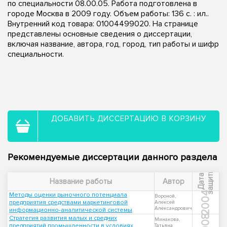
по специальности 08.00.05. Работа подготовлена в
городе Москва в 2009 году. Объем работы: 136 с. : ил..
Внутренний код товара: 01004499020. На странице
представлены основные сведения о диссертации,
включая название, автора, год, город, тип работы и шифр
специальности.
ДОБАВИТЬ ДИССЕРТАЦИЮ В КОРЗИНУ
Рекомендуемые диссертации данного раздела
ы
Д
а
т
а
з
а
щ
и
т
Название работы
Автор
2004
Методы оценки рыночного потенциала
Вороной,
предприятия средствами маркетинговой
Алексей
Александрович
информационно-аналитической системы
2008
Стратегия развития малых и средних
Минакова,
предприятий промышленности в условиях
Татьяна