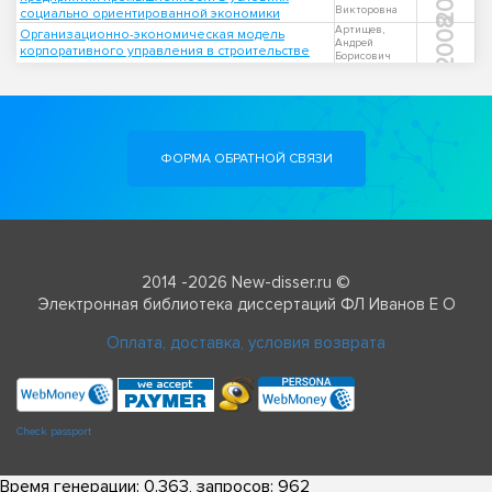
Викторовна
социально ориентированной экономики
2008
Артищев,
Организационно-экономическая модель
Андрей
корпоративного управления в строительстве
Борисович
ФОРМА ОБРАТНОЙ СВЯЗИ
2014 -2026 New-disser.ru ©
Электронная библиотека диссертаций ФЛ Иванов Е О
Оплата, доставка, условия возврата
Check passport
Время генерации: 0.363, запросов: 962