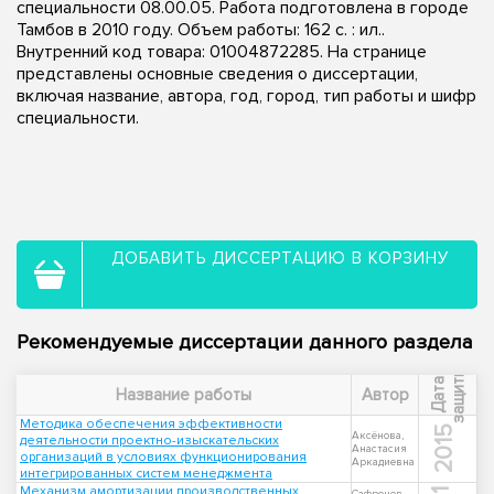
специальности 08.00.05. Работа подготовлена в городе
Тамбов в 2010 году. Объем работы: 162 с. : ил..
Внутренний код товара: 01004872285. На странице
представлены основные сведения о диссертации,
включая название, автора, год, город, тип работы и шифр
специальности.
ДОБАВИТЬ ДИССЕРТАЦИЮ В КОРЗИНУ
Рекомендуемые диссертации данного раздела
ы
Д
а
т
а
з
а
щ
и
т
Название работы
Автор
Методика обеспечения эффективности
2015
Аксёнова,
деятельности проектно-изыскательских
Анастасия
организаций в условиях функционирования
Аркадиевна
интегрированных систем менеджмента
Механизм амортизации производственных