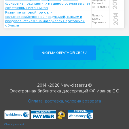
2011
Сафронов,
фондов на предприятиях машиностроения за счет
Евгений
Геннадьевич
собственных источников
Развитие оптовой торговли
2014
Ланкин,
сельскохозяйственной продукцией, сырьем и
Артем
продовольствием : на материалах Саратовской
Сергеевич
области
ФОРМА ОБРАТНОЙ СВЯЗИ
2014 -2026 New-disser.ru ©
Электронная библиотека диссертаций ФЛ Иванов Е О
Оплата, доставка, условия возврата
Check passport