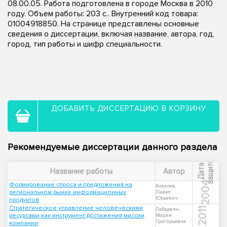
08.00.05. Работа подготовлена в городе Москва в 2010
году. Объем работы: 203 с.. Внутренний код товара:
01004918850. На странице представлены основные
сведения о диссертации, включая название, автора, год,
город, тип работы и шифр специальности.
ДОБАВИТЬ ДИССЕРТАЦИЮ В КОРЗИНУ
Рекомендуемые диссертации данного раздела
ы
Д
а
т
а
з
а
щ
и
т
Название работы
Автор
2004
Формирование спроса и предложения на
Ковалев,
региональном рынке информационных
Павел
Юрьевич
продуктов
Стратегическое управление человеческими
2011
Лабаджян,
ресурсами как инструмент достижения миссии
Мария
Григорьевна
компании