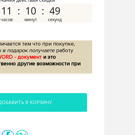
нчания действия скидки
11
10
48
ичается тем что при покупке,
 в подарок получаете
работу
WORD - документ
и это
твенно другие возможности при
ДОБАВИТЬ В КОРЗИНУ