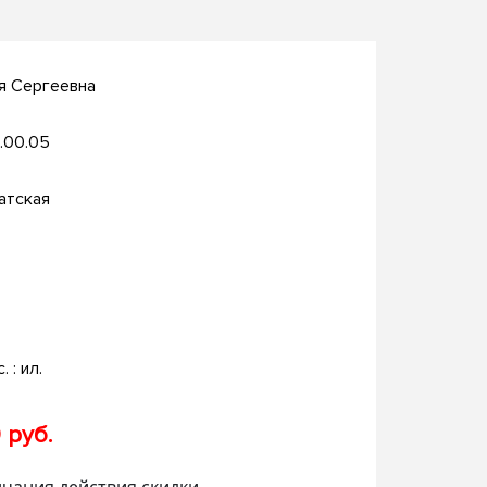
я Сергеевна
.00.05
атская
. : ил.
 руб.