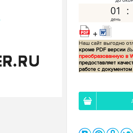
до око
01
+
Наш сайт выгодно отл
кроме PDF версии
Вы
преобразованную в 
предоставляет качес
работе с документом