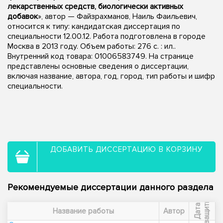
лекарственных средств, биологически активных
добавок
», автор — Файзрахманов, Наиль Фаильевич,
относится к типу: кандидатская диссертация по
специальности 12.00.12. Работа подготовлена в городе
Москва в 2013 году. Объем работы: 276 с. : ил..
Внутренний код товара: 01006583749. На странице
представлены основные сведения о диссертации,
включая название, автора, год, город, тип работы и шифр
специальности.
ДОБАВИТЬ ДИССЕРТАЦИЮ В КОРЗИНУ
Рекомендуемые диссертации данного раздела
ы
Д
а
т
а
з
а
щ
и
т
Название работы
Автор