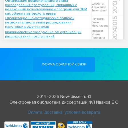
Организация первоначального этапа
2013
Щербина,
расследования преступлений, связанных с
Александр
незаконным использованием программ для ЭВМ
Евгеньевич
как объекта авторского права
Организационно-методические вопросы
2015
Петросян,
первоначального этапа расследования
Елена
Михайловна
налоговых мошенничеств
2014
Можаева,
Криминалистическое учение об организации
Ирина
расследования преступлений
Павловна
ФОРМА ОБРАТНОЙ СВЯЗИ
2014 -2026 New-disser.ru ©
Электронная библиотека диссертаций ФЛ Иванов Е О
Оплата, доставка, условия возврата