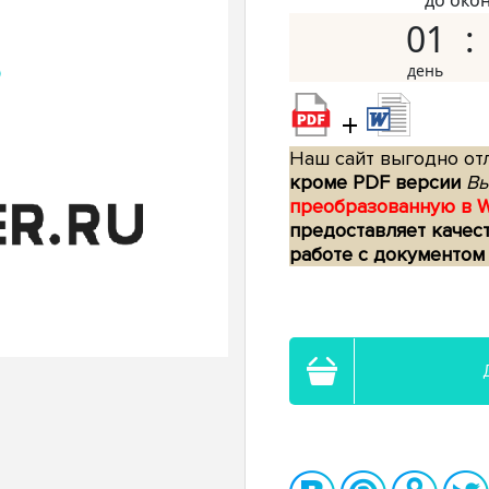
до око
01
+
Наш сайт выгодно отл
кроме PDF версии
Вы
преобразованную в 
предоставляет качес
работе с документом