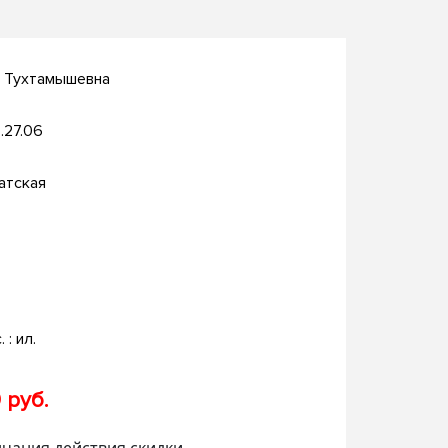
а Тухтамышевна
.27.06
атская
. : ил.
 руб.