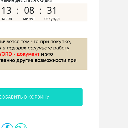
нчания действия скидки
13
08
30
ичается тем что при покупке,
 в подарок получаете
работу
WORD - документ
и это
твенно другие возможности при
ДОБАВИТЬ В КОРЗИНУ