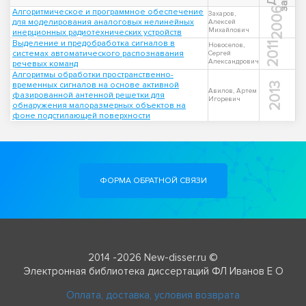
2006
Алгоритмическое и программное обеспечение
Захаров,
для моделирования аналоговых нелинейных
Алексей
Михайлович
инерционных радиотехнических устройств
Выделение и предобработка сигналов в
2011
Новоселов,
системах автоматического распознавания
Сергей
Александрович
речевых команд
Алгоритмы обработки пространственно-
временных сигналов на основе активной
2013
Авилов, Артем
фазированной антенной решетки для
Игоревич
обнаружения малоразмерных объектов на
фоне подстилающей поверхности
ФОРМА ОБРАТНОЙ СВЯЗИ
2014 -2026 New-disser.ru ©
Электронная библиотека диссертаций ФЛ Иванов Е О
Оплата, доставка, условия возврата