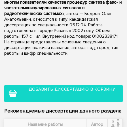
многим показателям качества процедур синтеза фазо- и
частотноманипулированных сигналов в
радиотехнических системах
», автор — Бодров, Олег
Анатольевич, относится к типу: кандидатская
диссертация по специальности 05.12.04. Работа
подготовлена в городе Рязань в 2002 году. Объем
работы: 157 с. : ил. Внутренний код товара: 01002338171.
На странице представлены основные сведения о
диссертации, включая название, автора, год, город, тип
работы и шифр специальности.
ДОБАВИТЬ ДИССЕРТАЦИЮ В КОРЗИНУ
Рекомендуемые диссертации данного раздела
ы
Д
а
т
а
з
а
щ
и
т
Название работы
Автор