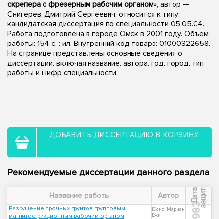
скрепера с фрезерным рабочим органом
», автор —
Снигерев, Дмитрий Сергеевич, относится к типу:
кандидатская диссертация по специальности 05.05.04.
Работа подготовлена в городе Омск в 2001 году. Объем
работы: 154 с. : ил. Внутренний код товара: 01000322658.
На странице представлены основные сведения о
диссертации, включая название, автора, год, город, тип
работы и шифр специальности.
ДОБАВИТЬ ДИССЕРТАЦИЮ В КОРЗИНУ
Рекомендуемые диссертации данного раздела
ы
Д
а
т
а
з
а
щ
и
т
Название работы
Автор
1983
Разрушение прочных грунтов групповым
Юско, Мариан
магнитострикционным рабочим органом
Ежи