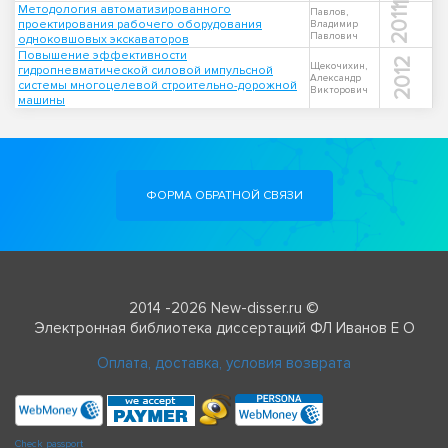
Методология автоматизированного
2011
Павлов,
проектирования рабочего оборудования
Владимир
Павлович
одноковшовых экскаваторов
Повышение эффективности
2012
Щекочихин,
гидропневматической силовой импульсной
Александр
системы многоцелевой строительно-дорожной
Викторович
машины
ФОРМА ОБРАТНОЙ СВЯЗИ
2014 -2026 New-disser.ru ©
Электронная библиотека диссертаций ФЛ Иванов Е О
Оплата, доставка, условия возврата
Check passport