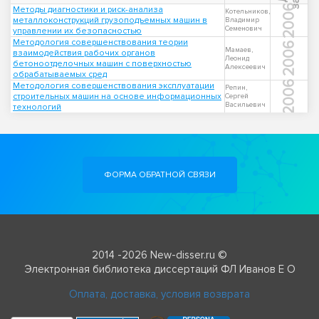
2006
Методы диагностики и риск-анализа
Котельников,
металлоконструкций грузоподъемных машин в
Владимир
Семенович
управлении их безопасностью
Методология совершенствования теории
2006
Мамаев,
взаимодействия рабочих органов
Леонид
бетоноотделочных машин с поверхностью
Алексеевич
обрабатываемых сред
2006
Методология совершенствования эксплуатации
Репин,
строительных машин на основе информационных
Сергей
Васильевич
технологий
ФОРМА ОБРАТНОЙ СВЯЗИ
2014 -2026 New-disser.ru ©
Электронная библиотека диссертаций ФЛ Иванов Е О
Оплата, доставка, условия возврата