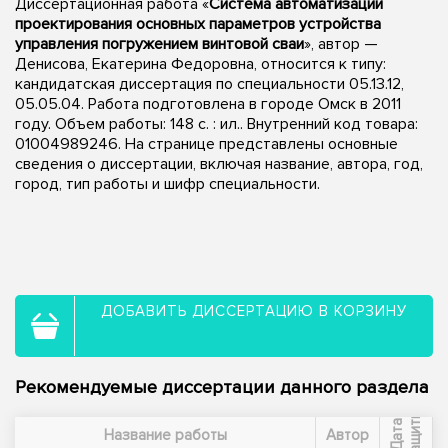
Диссертационная работа «
Система автоматизации
проектирования основных параметров устройства
управления погружением винтовой сваи
», автор —
Денисова, Екатерина Федоровна, относится к типу:
кандидатская диссертация по специальности 05.13.12,
05.05.04. Работа подготовлена в городе Омск в 2011
году. Объем работы: 148 с. : ил.. Внутренний код товара:
01004989246. На странице представлены основные
сведения о диссертации, включая название, автора, год,
город, тип работы и шифр специальности.
ДОБАВИТЬ ДИССЕРТАЦИЮ В КОРЗИНУ
Рекомендуемые диссертации данного раздела
ы
Д
а
т
а
з
а
щ
и
т
Название работы
Автор