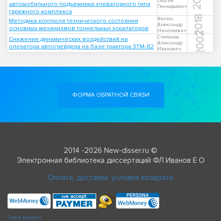
2011
Сергей
автомобильного подъёмника элеваторного типа
Геннадьевич
гаражного комплекса
2018
Филин,
Методика контроля технического состояния
Александр
основных механизмов тоннельных эскалаторов
Николаевич
2002
Степанов,
Снижение динамических воздействий на
Александр
оператора автогрейдера на базе трактора ЗТМ-82
Иванович
ФОРМА ОБРАТНОЙ СВЯЗИ
2014 -2026 New-disser.ru ©
Электронная библиотека диссертаций ФЛ Иванов Е О
Оплата, доставка, условия возврата
Check passport