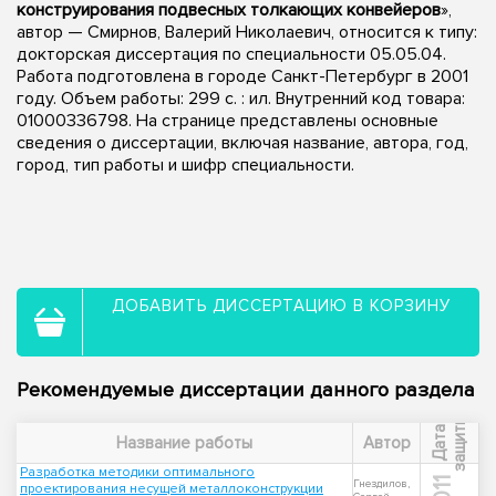
конструирования подвесных толкающих конвейеров
»,
автор — Смирнов, Валерий Николаевич, относится к типу:
докторская диссертация по специальности 05.05.04.
Работа подготовлена в городе Санкт-Петербург в 2001
году. Объем работы: 299 с. : ил. Внутренний код товара:
01000336798. На странице представлены основные
сведения о диссертации, включая название, автора, год,
город, тип работы и шифр специальности.
ДОБАВИТЬ ДИССЕРТАЦИЮ В КОРЗИНУ
Рекомендуемые диссертации данного раздела
ы
Д
а
т
а
з
а
щ
и
т
Название работы
Автор
Разработка методики оптимального
Гнездилов,
проектирования несущей металлоконструкции