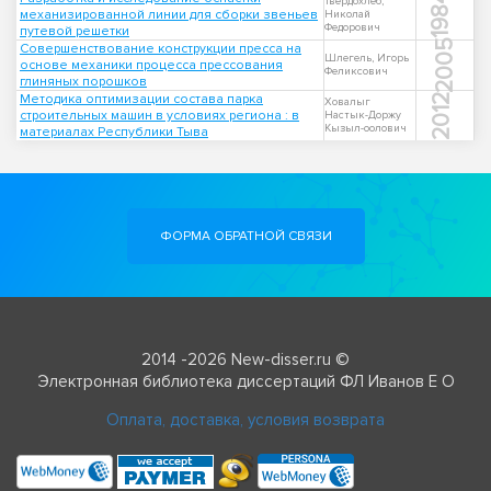
1984
Твердохлеб,
механизированной линии для сборки звеньев
Николай
Федорович
путевой решетки
2005
Совершенствование конструкции пресса на
Шлегель, Игорь
основе механики процесса прессования
Феликсович
глиняных порошков
Методика оптимизации состава парка
2012
Ховалыг
строительных машин в условиях региона : в
Настык-Доржу
Кызыл-оолович
материалах Республики Тыва
ФОРМА ОБРАТНОЙ СВЯЗИ
2014 -2026 New-disser.ru ©
Электронная библиотека диссертаций ФЛ Иванов Е О
Оплата, доставка, условия возврата