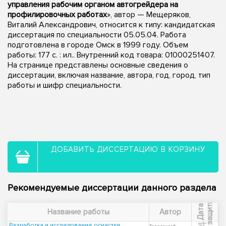
управления рабочим органом автогрейдера на
профилировочных работах
», автор — Мещеряков,
Виталий Александрович, относится к типу: кандидатская
диссертация по специальности 05.05.04. Работа
подготовлена в городе Омск в 1999 году. Объем
работы: 177 с. : ил.. Внутренний код товара: 01000251407.
На странице представлены основные сведения о
диссертации, включая название, автора, год, город, тип
работы и шифр специальности.
ДОБАВИТЬ ДИССЕРТАЦИЮ В КОРЗИНУ
Рекомендуемые диссертации данного раздела
ы
Д
а
т
а
з
а
щ
и
т
Название работы
Автор
Разработка и исследование оснастки