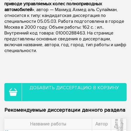
приводе управляемых колес полноприводных
автомобилей
», автор — Махмуд Ахмед аль Сулайман,
относится к типу: кандидатская диссертация по
специальности 05.05.03. Работа подготовлена в городе
Москва в 2000 году. Объем работы: 162 с. : ил..
Внутренний код товара: 01000288463. На странице
представлены основные сведения о диссертации,
включая название, автора, год, город, тип работы и шифр
специальности.
ДОБАВИТЬ ДИССЕРТАЦИЮ В КОРЗИНУ
Рекомендуемые диссертации данного раздела
ы
Д
а
т
а
з
а
щ
и
т
Название работы
Автор