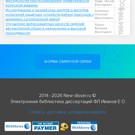
2006
Методология прогнозирования управляемости
Ходес, Иосиф
колесной машины
Викторович
Исследование и разработка средств и методов
1984
Кириенко,
испытаний защитных устройств (кабин) тракторов с
Николай
Максимович
шарнирно-сочлененной рамой
Улучшение виброзащитных качеств сидений
1984
Харин,
автомобилей общего назначения и высокой
Валерий
Васильевич
проходимости
ФОРМА ОБРАТНОЙ СВЯЗИ
2014 -2026 New-disser.ru ©
Электронная библиотека диссертаций ФЛ Иванов Е О
Оплата, доставка, условия возврата