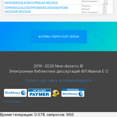
Анатольевич
материалов и методики их расчета
1999
Рюмин,
Надежность оборудования производства
Юрий
азотной кислоты
Анатольевич
ФОРМА ОБРАТНОЙ СВЯЗИ
2014 -2026 New-disser.ru ©
Электронная библиотека диссертаций ФЛ Иванов Е О
Оплата, доставка, условия возврата
Check passport
Время генерации: 0.078, запросов: 966