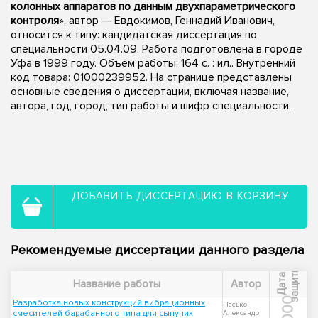
колонных аппаратов по данным двухпараметрического
контроля
», автор — Евдокимов, Геннадий Иванович,
относится к типу: кандидатская диссертация по
специальности 05.04.09. Работа подготовлена в городе
Уфа в 1999 году. Объем работы: 164 с. : ил.. Внутренний
код товара: 01000239952. На странице представлены
основные сведения о диссертации, включая название,
автора, год, город, тип работы и шифр специальности.
ДОБАВИТЬ ДИССЕРТАЦИЮ В КОРЗИНУ
Рекомендуемые диссертации данного раздела
ы
Д
а
т
а
з
а
щ
и
т
Название работы
Автор
2000
Разработка новых конструкций вибрационных
Пасько,
смесителей барабанного типа для сыпучих
Александр