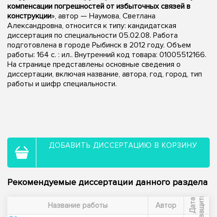
компенсации погрешностей от избыточных связей в
конструкции
», автор — Наумова, Светлана
Александровна, относится к типу: кандидатская
диссертация по специальности 05.02.08. Работа
подготовлена в городе Рыбинск в 2012 году. Объем
работы: 164 с. : ил.. Внутренний код товара: 01005512166.
На странице представлены основные сведения о
диссертации, включая название, автора, год, город, тип
работы и шифр специальности.
ДОБАВИТЬ ДИССЕРТАЦИЮ В КОРЗИНУ
Рекомендуемые диссертации данного раздела
ы
Д
а
т
а
з
а
щ
и
т
Название работы
Автор