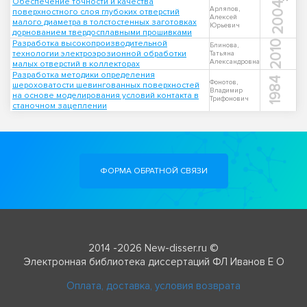
Обеспечение точности и качества
2004
Арляпов,
поверхностного слоя глубоких отверстий
Алексей
малого диаметра в толстостенных заготовках
Юрьевич
дорнованием твердосплавными прошивками
Разработка высокопроизводительной
2010
Блинова,
технологии электроэрозионной обработки
Татьяна
Александровна
малых отверстий в коллекторах
Разработка методики определения
1984
Фонотов,
шероховатости шевингованных поверхностей
Владимир
на основе моделирования условий контакта в
Трифонович
станочном зацеплении
ФОРМА ОБРАТНОЙ СВЯЗИ
2014 -2026 New-disser.ru ©
Электронная библиотека диссертаций ФЛ Иванов Е О
Оплата, доставка, условия возврата