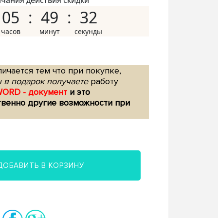
нчания действия скидки
05
49
31
ичается тем что при покупке,
 в подарок получаете
работу
WORD - документ
и это
твенно другие возможности при
ДОБАВИТЬ В КОРЗИНУ