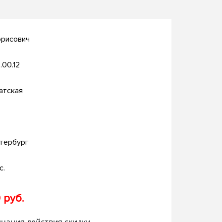
орисович
.00.12
атская
тербург
с.
 руб.