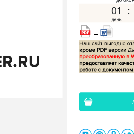
до око
01
+
Наш сайт выгодно отл
кроме PDF версии
Вы
преобразованную в 
предоставляет качес
работе с документом