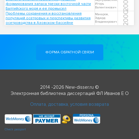
2003
Карпушевский,
формирования запаса трески восточной части
Игорь
Валентинович
Балтийского моря и ее промысел
2000
Проблемы сохранения и восстановления
Макаров,
популяций осетровых и перспективы развития
Эдуард
Владимирович
осетроводства в Азовском бассейне
ФОРМА ОБРАТНОЙ СВЯЗИ
2014 -2026 New-disser.ru ©
Электронная библиотека диссертаций ФЛ Иванов Е О
Оплата, доставка, условия возврата
Check passport