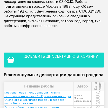
диссертация по специальности 03.00.10. Работа
подготовлена в городе Москва в 1998 году. Объем
работы: 192 с. : ил.. Внутренний код товара: 01000211281.
На странице представлены основные сведения о
диссертации, включая название, автора, год, город, тип
работы и шифр специальности.
ДОБАВИТЬ ДИССЕРТАЦИЮ В КОРЗИНУ
Рекомендуемые диссертации данного раздела
ы
Д
а
т
а
з
а
щ
и
т
Название работы
Автор
Кормовая база и особенности питания
2007
Коваль,
тихоокеанских лососей в Прикамчатских водах
Максим
Охотского и Берингова морей и в северной
Владимирович
части Тихого океана
Эколого-биологические предпосылки