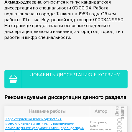
Ахмадходжаевна, относится к типу: кандидатская
диссертация по специальности 03.00.04. Работа
подготовлена в городе Ташкент в 1983 году. Объем
работы: 111 c. : ил. Внутренний код товара: 01003429960.
На странице представлены основные сведения о
диссертации, включая название, автора, год, город, тип
работы и шифр специальности.
ДОБАВИТЬ ДИССЕРТАЦИЮ В КОРЗИНУ
Рекомендуемые диссертации данного раздела
ы
Д
а
т
а
з
а
щ
и
т
Название работы
Автор
Характеристика взаимодействия
2000
Григорьева,
моноклональных антител с различными
Юлия
олигомерными формами D-глицеральдегид-3-
Александровна