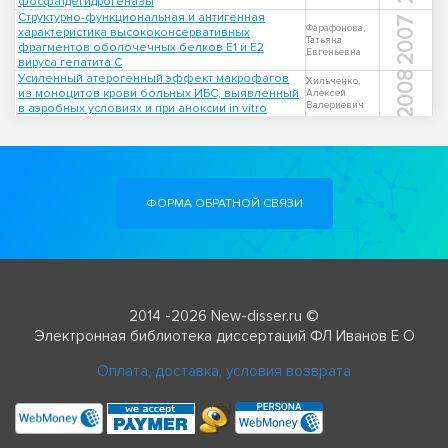
фосфатдегидрогеназы
Структурно-функциональная и антигенная
2007
Фарафонова,
характеристика высококонсервативных
Татьяна
фрагментов оболочечных белков Е1 и Е2
Евгеньевна
вируса гепатита С
2008
Усиленный атерогенный эффект макрофагов
Хильченко,
из моноцитов крови больных ИБС, выявленный
Алексей
Валериевич
в аэробных условиях и при аноксии in vitro
ФОРМА ОБРАТНОЙ СВЯЗИ
2014 -2026 New-disser.ru ©
Электронная библиотека диссертаций ФЛ Иванов Е О
Оплата, доставка, условия возврата