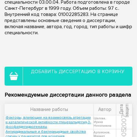
специальности 03.00.04. Работа подготовлена в городе
Санкт-Петербург в 1999 году. Объем работы: 97 с..
Внутренний код товара: 01002285283. На странице
представлены основные сведения о диссертации,
включая название, автора, год, город, тип работы и шифр
специальности.
ДОБАВИТЬ ДИССЕРТАЦИЮ В КОРЗИНУ
Рекомендуемые диссертации данного раздела
ы
Д
а
т
а
з
а
щ
и
т
Название работы
Автор
2007
Факторы, влияющие на взаимосвязь агрегации
Шалова,
и каталитической активности глицеральдегид-3-
Ирина
Николаевна
фосфатдегидрогеназы
2005
Антирадикальные и бактерицидные свойства
Артамонов,
слюны у пациентов при ношения
Михаил