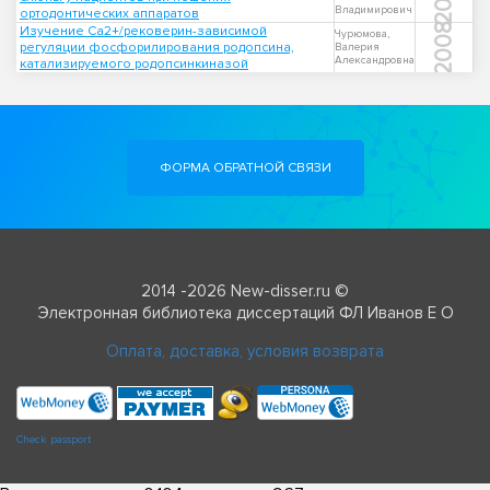
Владимирович
ортодонтических аппаратов
2008
Изучение Ca2+/рековерин-зависимой
Чурюмова,
регуляции фосфорилирования родопсина,
Валерия
Александровна
катализируемого родопсинкиназой
ФОРМА ОБРАТНОЙ СВЯЗИ
2014 -2026 New-disser.ru ©
Электронная библиотека диссертаций ФЛ Иванов Е О
Оплата, доставка, условия возврата
Check passport