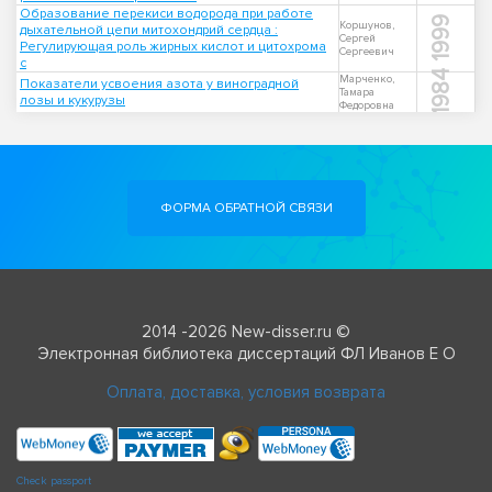
Образование перекиси водорода при работе
1999
Коршунов,
дыхательной цепи митохондрий сердца :
Сергей
Регулирующая роль жирных кислот и цитохрома
Сергеевич
c
1984
Марченко,
Показатели усвоения азота у виноградной
Тамара
лозы и кукурузы
Федоровна
ФОРМА ОБРАТНОЙ СВЯЗИ
2014 -2026 New-disser.ru ©
Электронная библиотека диссертаций ФЛ Иванов Е О
Оплата, доставка, условия возврата
Check passport