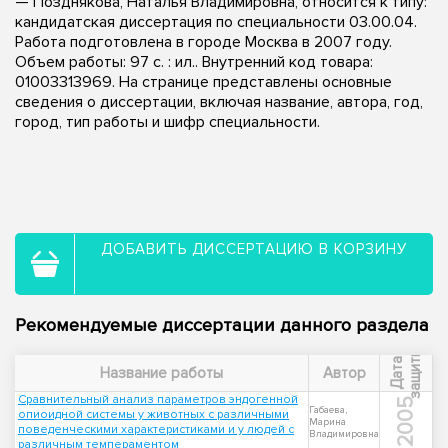
— Позднякова, Наталья Владимировна, относится к типу:
кандидатская диссертация по специальности 03.00.04.
Работа подготовлена в городе Москва в 2007 году.
Объем работы: 97 с. : ил.. Внутренний код товара:
01003313969. На странице представлены основные
сведения о диссертации, включая название, автора, год,
город, тип работы и шифр специальности.
ДОБАВИТЬ ДИССЕРТАЦИЮ В КОРЗИНУ
Рекомендуемые диссертации данного раздела
ы
Д
а
т
а
з
а
щ
и
т
Название работы
Автор
Сравнительный анализ параметров эндогенной
2005
Габаева,
опиоидной системы у животных с различными
Марина
поведенческими характеристиками и у людей с
Владимировна
различным темпераментом