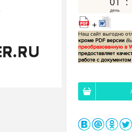
01
+
Наш сайт выгодно отл
кроме PDF версии
Вы
преобразованную в 
предоставляет качес
работе с документом