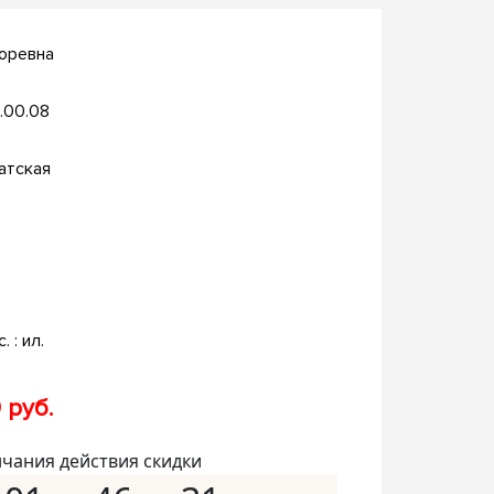
оревна
.00.08
атская
. : ил.
 руб.
нчания действия скидки