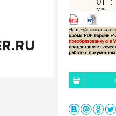
01
+
Наш сайт выгодно отл
кроме PDF версии
Вы
преобразованную в 
предоставляет качес
работе с документом