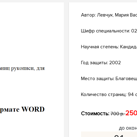
Автор:
Левчук, Мария Ва
Шифр специальности:
02
Научная степень:
Кандид
Год защиты:
2002
Место защиты:
Благовещ
Количество страниц:
94 с
250
Стоимость:
700 р.
до око