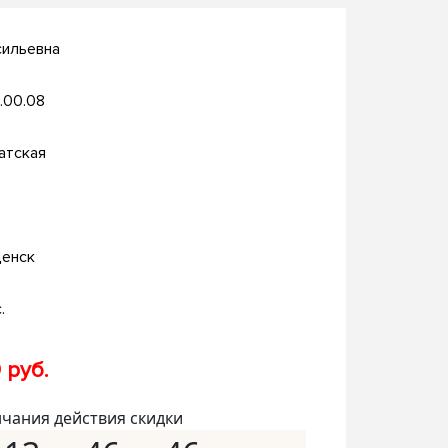
сильевна
.00.08
атская
енск
.
 руб.
нчания действия скидки