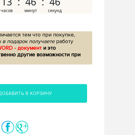
13
46
45
ичается тем что при покупке,
 в подарок получаете
работу
WORD - документ
и это
твенно другие возможности при
ДОБАВИТЬ В КОРЗИНУ