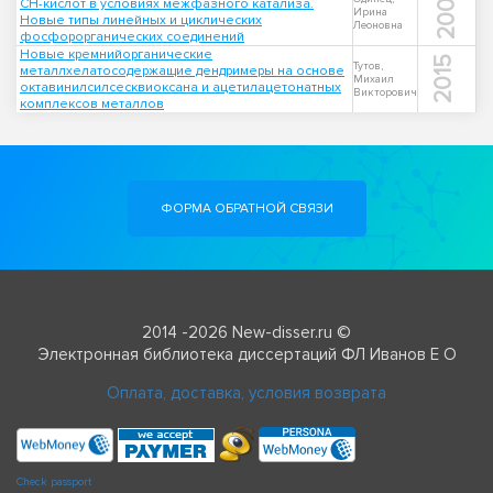
2006
СН-кислот в условиях межфазного катализа.
Ирина
Новые типы линейных и циклических
Леоновна
фосфорорганических соединений
Новые кремнийорганические
2015
Тутов,
металлхелатосодержащие дендримеры на основе
Михаил
октавинилсилсесквиоксана и ацетилацетонатных
Викторович
комплексов металлов
ФОРМА ОБРАТНОЙ СВЯЗИ
2014 -2026 New-disser.ru ©
Электронная библиотека диссертаций ФЛ Иванов Е О
Оплата, доставка, условия возврата
Check passport