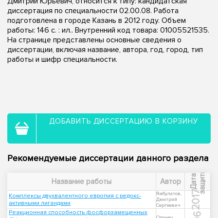
Дмитрий Юрьевич, относится к типу: кандидатская
диссертация по специальности 02.00.08. Работа
подготовлена в городе Казань в 2012 году. Объем
работы: 146 с. : ил.. Внутренний код товара: 01005521535.
На странице представлены основные сведения о
диссертации, включая название, автора, год, город, тип
работы и шифр специальности.
ДОБАВИТЬ ДИССЕРТАЦИЮ В КОРЗИНУ
Рекомендуемые диссертации данного раздела
ы
Д
а
т
а
з
а
щ
и
т
Название работы
Автор
2017
Ямбулатов,
Комплексы двухвалентного европия с редокс-
Дмитрий
активными лигандами
Сергеевич
Реакционная способность фосфорзамещенных
Одинец,