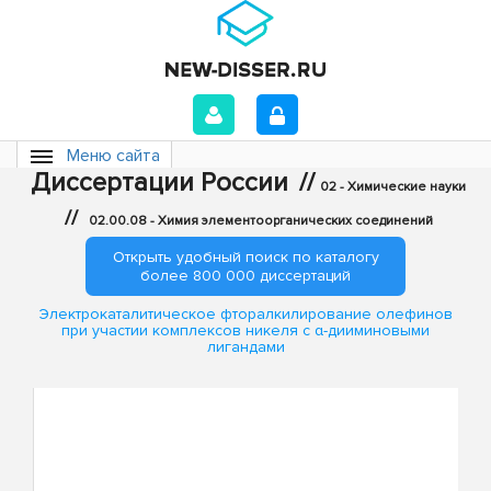
Меню сайта
Диссертации России
//
02 - Химические науки
//
02.00.08 - Химия элементоорганических соединений
Открыть удобный поиск по каталогу
более 800 000 диссертаций
Электрокаталитическое фторалкилирование олефинов
при участии комплексов никеля с α-дииминовыми
лигандами