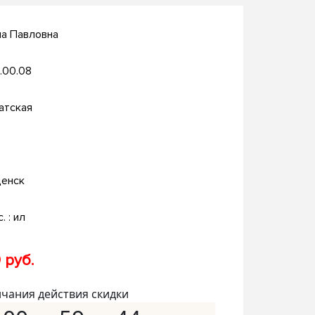
на Павловна
.00.08
атская
енск
. : ил
 руб.
нчания действия скидки