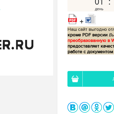
01
+
Наш сайт выгодно отл
кроме PDF версии
Вы
преобразованную в 
предоставляет качес
работе с документом