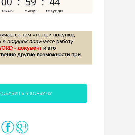
00
59
43
ичается тем что при покупке,
 в подарок получаете
работу
WORD - документ
и это
твенно другие возможности при
ДОБАВИТЬ В КОРЗИНУ