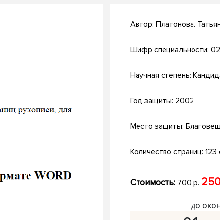
Автор:
Платонова, Татья
Шифр специальности:
02
Научная степень:
Кандид
Год защиты:
2002
Место защиты:
Благовещ
Количество страниц:
123 с
250
Стоимость:
700 р.
до око