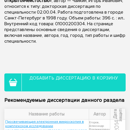
открытоячеистостью
», автор — Чайкин, Игорь Иванович,
относится к типу: докторская диссертация по
специальности 02.00.04. Работа подготовлена в городе
Санкт-Петербург в 1998 году. Объем работы: 396 с. : ил..
Внутренний код товара: 01000200304. На странице
представлены основные сведения о диссертации,
включая название, автора, год, город, тип работы и шифр
специальности.
ДОБАВИТЬ ДИССЕРТАЦИЮ В КОРЗИНУ
Рекомендуемые диссертации данного раздела
ы
Д
а
т
а
з
а
щ
и
т
Название работы
Автор
Просвечивающая электронная микроскопия в
2014
Егоров,
комплексном исследовании
Александр
Владимирович