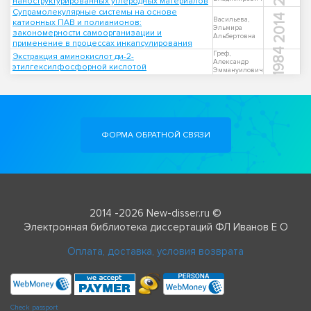
наноструктурированных углеродных материалов
Супрамолекулярные системы на основе
2014
Васильева,
катионных ПАВ и полианионов:
Эльмира
закономерности самоорганизации и
Альбертовна
применение в процессах инкапсулирования
1984
Греф,
Экстракция аминокислот ди-2-
Александр
этилгексилфосфорной кислотой
Эммануилович
ФОРМА ОБРАТНОЙ СВЯЗИ
2014 -2026 New-disser.ru ©
Электронная библиотека диссертаций ФЛ Иванов Е О
Оплата, доставка, условия возврата
Check passport