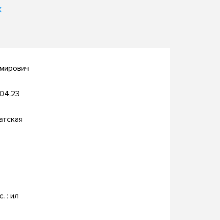
х
имирович
.04.23
атская
с. : ил