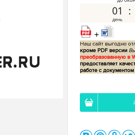
до око
01
+
Наш сайт выгодно отл
кроме PDF версии
Вы
преобразованную в 
предоставляет качес
работе с документом