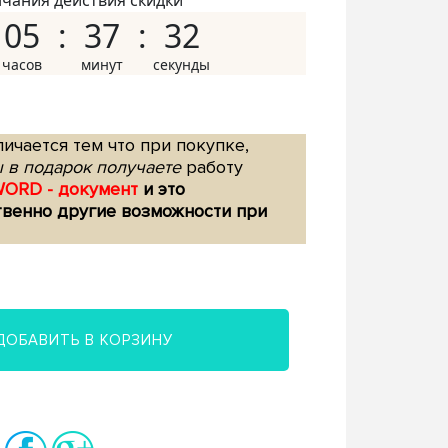
нчания действия скидки
05
37
31
ичается тем что при покупке,
 в подарок получаете
работу
WORD - документ
и это
твенно другие возможности при
ДОБАВИТЬ В КОРЗИНУ