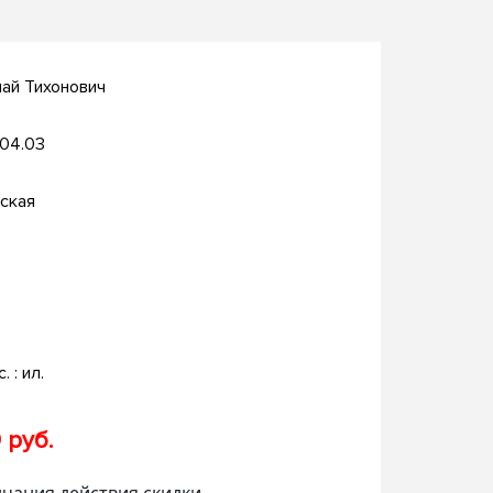
ай Тихонович
.04.03
ская
. : ил.
 руб.