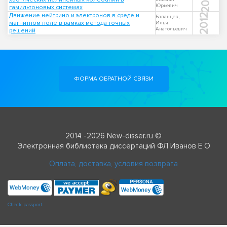
Юрьевич
гамильтоновых системах
Движение нейтрино и электронов в среде и
2012
Баланцев,
магнитном поле в рамках метода точных
Илья
Анатольевич
решений
ФОРМА ОБРАТНОЙ СВЯЗИ
2014 -2026 New-disser.ru ©
Электронная библиотека диссертаций ФЛ Иванов Е О
Оплата, доставка, условия возврата
Check passport