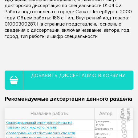
докторская диссертация по специальности 01.04.02.
Работа подготовлена в городе Санкт-Петербург в 2000
году. Объем работы: 186 с. : ил.. Внутренний код товара:
01000300287. На странице представлены основные
сведения о диссертации, включая название, автора, год,
город, тип работы и шифр специальности.
ДОБАВИТЬ ДИССЕРТАЦИЮ В КОРЗИНУ
Рекомендуемые диссертации данного раздела
ы
Д
а
т
а
з
а
щ
и
т
Название работы
Автор
2001
Григорьев,
Квазидвумерный электронный газ на
Павел
поверхности жидкого гелия
Дмитриевич
2005
Исследование статистических свойств
Улейский,
хаотических нелинейных колебаний в
Михаил