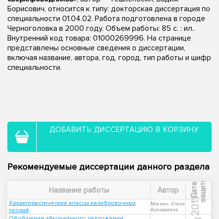
Борисович, относится к типу: докторская диссертация по
специальности 01.04.02. Работа подготовлена в городе
Черноголовка в 2000 году. Объем работы: 85 с. : ил..
Внутренний код товара: 01000269996. На странице
представлены основные сведения о диссертации,
включая название, автора, год, город, тип работы и шифр
специальности.
ДОБАВИТЬ ДИССЕРТАЦИЮ В КОРЗИНУ
Рекомендуемые диссертации данного раздела
ы
Д
а
т
а
з
а
щ
и
т
Название работы
Автор
2011
Характеристические классы калибровочных
Мосман, Елена
теорий
Аркадьевна
Обобщение эйконального разложения