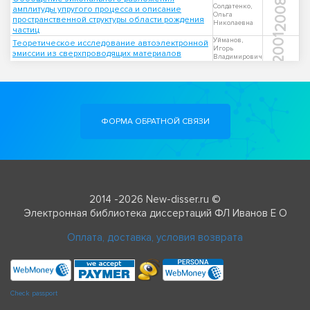
2008
Солдатенко,
амплитуды упругого процесса и описание
Ольга
пространственной структуры области рождения
Николаевна
частиц
2001
Уйманов,
Теоретическое исследование автоэлектронной
Игорь
эмиссии из сверхпроводящих материалов
Владимирович
ФОРМА ОБРАТНОЙ СВЯЗИ
2014 -2026 New-disser.ru ©
Электронная библиотека диссертаций ФЛ Иванов Е О
Оплата, доставка, условия возврата
Check passport