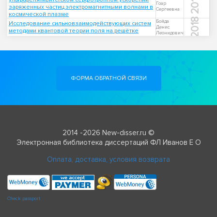
2017
Гоар
заряженных частиц электромагнитными волнами в
Сергеевна
космической плазме
2018
Бойда
Исследование сильновзаимодействующих систем
Денис
методами квантовой теории поля на решётке
Леонидович
ФОРМА ОБРАТНОЙ СВЯЗИ
2014 -2026 New-disser.ru ©
Электронная библиотека диссертаций ФЛ Иванов Е О
Оплата, доставка, условия возврата
Check passport