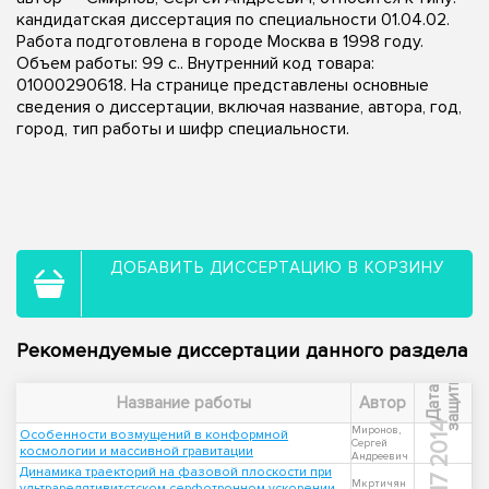
кандидатская диссертация по специальности 01.04.02.
Работа подготовлена в городе Москва в 1998 году.
Объем работы: 99 с.. Внутренний код товара:
01000290618. На странице представлены основные
сведения о диссертации, включая название, автора, год,
город, тип работы и шифр специальности.
ДОБАВИТЬ ДИССЕРТАЦИЮ В КОРЗИНУ
Рекомендуемые диссертации данного раздела
ы
Д
а
т
а
з
а
щ
и
т
Название работы
Автор
2014
Миронов,
Особенности возмущений в конформной
Сергей
космологии и массивной гравитации
Андреевич
Динамика траекторий на фазовой плоскости при
Мкртичян
ультрарелятивитстском серфотронном ускорении