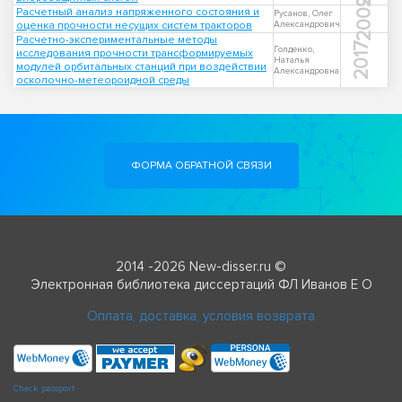
2009
Расчетный анализ напряженного состояния и
Русанов, Олег
оценка прочности несущих систем тракторов
Александрович
Расчетно-экспериментальные методы
2017
Голденко,
исследования прочности трансформируемых
Наталья
модулей орбитальных станций при воздействии
Александровна
осколочно-метеороидной среды
ФОРМА ОБРАТНОЙ СВЯЗИ
2014 -2026 New-disser.ru ©
Электронная библиотека диссертаций ФЛ Иванов Е О
Оплата, доставка, условия возврата
Check passport