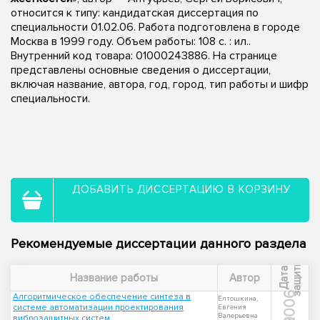
относится к типу: кандидатская диссертация по
специальности 01.02.06. Работа подготовлена в городе
Москва в 1999 году. Объем работы: 108 с. : ил..
Внутренний код товара: 01000243886. На странице
представлены основные сведения о диссертации,
включая название, автора, год, город, тип работы и шифр
специальности.
ДОБАВИТЬ ДИССЕРТАЦИЮ В КОРЗИНУ
Рекомендуемые диссертации данного раздела
ы
Д
а
т
а
з
а
щ
и
т
Название работы
Автор
2006
Алгоритмическое обеспечение синтеза в
Елтошкина,
системе автоматизации проектирования
Евгения
Валерьевна
виброзащитных систем