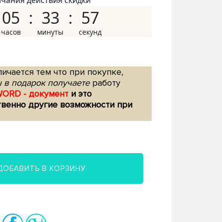
нчания действия скидки
05
33
56
ичается тем что при покупке,
 в подарок получаете
работу
WORD - документ
и это
твенно другие возможности при
ДОБАВИТЬ В КОРЗИНУ