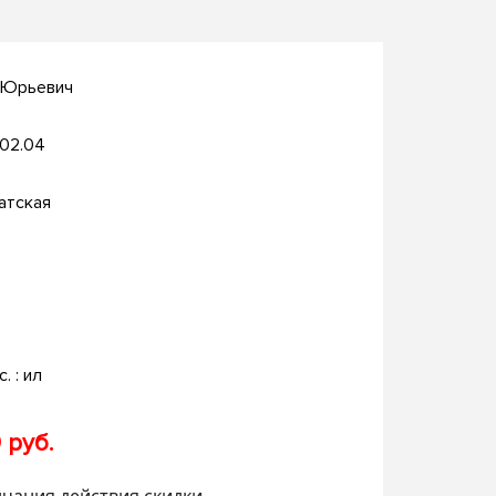
 Юрьевич
.02.04
атская
с. : ил
 руб.