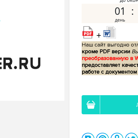
до око
01
+
Наш сайт выгодно отл
кроме PDF версии
Вы
преобразованную в 
предоставляет качес
работе с документом