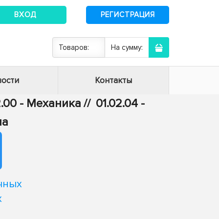
ВХОД
РЕГИСТРАЦИЯ
Товаров:
На сумму:
ости
Контакты
2.00 - Механика
//
01.02.04 -
ла
чных
х