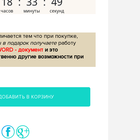
18
33
48
ичается тем что при покупке,
 в подарок получаете
работу
WORD - документ
и это
твенно другие возможности при
ДОБАВИТЬ В КОРЗИНУ