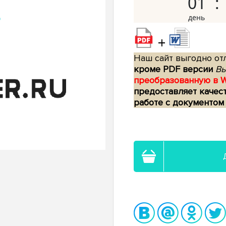
01
+
Наш сайт выгодно отл
кроме PDF версии
Вы
преобразованную в 
предоставляет качес
работе с документом