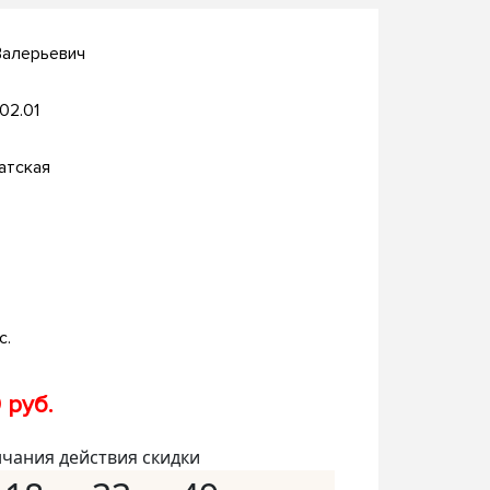
Валерьевич
.02.01
атская
с.
 руб.
нчания действия скидки