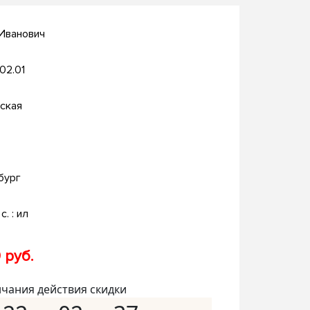
Иванович
.02.01
ская
бург
с. : ил
 руб.
нчания действия скидки