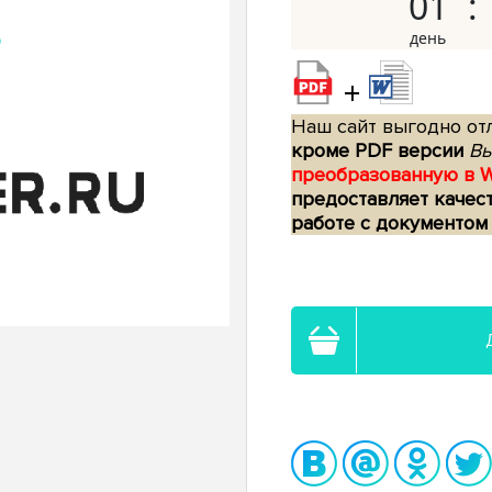
01
+
Наш сайт выгодно отл
кроме PDF версии
Вы
преобразованную в 
предоставляет качес
работе с документом