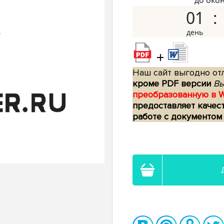
до око
01
+
Наш сайт выгодно отл
кроме PDF версии
Вы
преобразованную в 
предоставляет качес
работе с документом