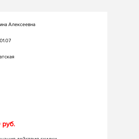
ина Алексеевна
.01.07
атская
 руб.