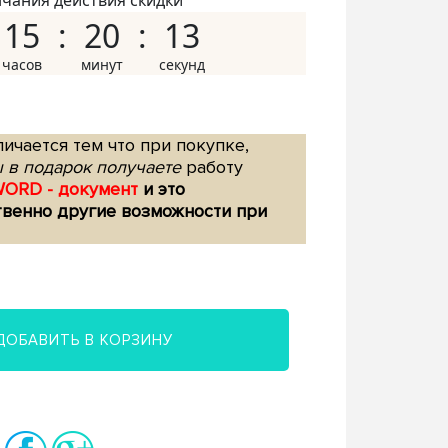
нчания действия скидки
15
20
12
ичается тем что при покупке,
 в подарок получаете
работу
WORD - документ
и это
твенно другие возможности при
ДОБАВИТЬ В КОРЗИНУ