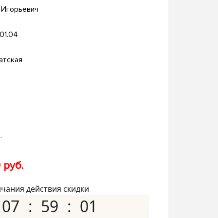
 Игорьевич
.01.04
атская
.
 руб.
нчания действия скидки
07
59
00