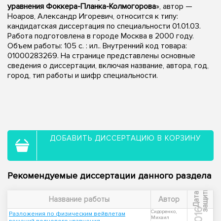
уравнения Фоккера-Планка-Колмогорова
», автор —
Ноаров, Александр Игоревич, относится к типу:
кандидатская диссертация по специальности 01.01.03.
Работа подготовлена в городе Москва в 2000 году.
Объем работы: 105 с. : ил.. Внутренний код товара:
01000283269. На странице представлены основные
сведения о диссертации, включая название, автора, год,
город, тип работы и шифр специальности.
ДОБАВИТЬ ДИССЕРТАЦИЮ В КОРЗИНУ
Рекомендуемые диссертации данного раздела
ы
Д
а
т
а
з
а
щ
и
т
Название работы
Автор
2016
Сидоренко,
Разложения по физическим вейвлетам
Михаил