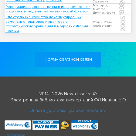
решений волнового уравнения
Сергеевич
1998
Миссаров,
Ренормализационная группа в иерархических и
Мукадас
р-адических моделях математической физики
Дмухтасибович
Спектральные свойства некоммутирующих
2005
семейств операторов и квантовые
Рощин, Роман
стохастические уравнения в моделях с Ферми
Альбертович
полями
ФОРМА ОБРАТНОЙ СВЯЗИ
2014 -2026 New-disser.ru ©
Электронная библиотека диссертаций ФЛ Иванов Е О
Оплата, доставка, условия возврата
Check passport