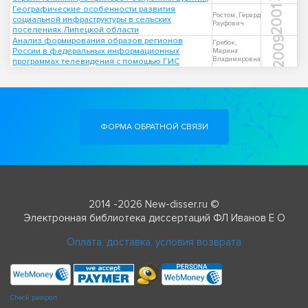
Географические особенности развития
2001
Ростом, Герард
социальной инфраструктуры в сельских
Рауфович
поселениях Липецкой области
2009
Анализ формирования образов регионов
Грибок,
России в федеральных информационных
Марина
Владимировна
программах телевидения с помощью ГИС
ФОРМА ОБРАТНОЙ СВЯЗИ
2014 -2026 New-disser.ru ©
Электронная библиотека диссертаций ФЛ Иванов Е О
Оплата, доставка, условия возврата
Check passport