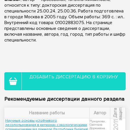
относится к типу: докторская диссертация по
специальности 25.00.24, 25.00.36. Работа подготовлена
в городе Москва в 2005 году. Объем работы: 369 с. : ил..
Внутренний код товара: 01002883075. На странице
представлены основные сведения о диссертации,
включая название, автора, год, город, тип работы и шифр
специальности.
ДОБАВИТЬ ДИССЕРТАЦИЮ В КОРЗИНУ
Рекомендуемые диссертации данного раздела
ы
Д
а
т
а
з
а
щ
и
т
Название работы
Автор
Научные основы устойчивого
2011
Пунцукова,
лесопользования в регионах с экологическими
Светлана
Доржиевна
ограничениями (на примере Республики Бурятия)